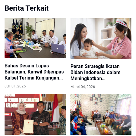
Berita Terkait
Bahas Desain Lapas
Peran Strategis Ikatan
Balangan, Kanwil Ditjenpas
Bidan Indonesia dalam
Kalsel Terima Kunjungan
Meningkatkan
Pemkab Balangan
Profesionalisme Bidan dan
Juli 01, 2025
Maret 04, 2026
Memperkuat Pelayanan
Kesehatan Ibu dan Anak di
Era Transformasi Digital
Menuju Indonesia Sehat
dan Berkualitas