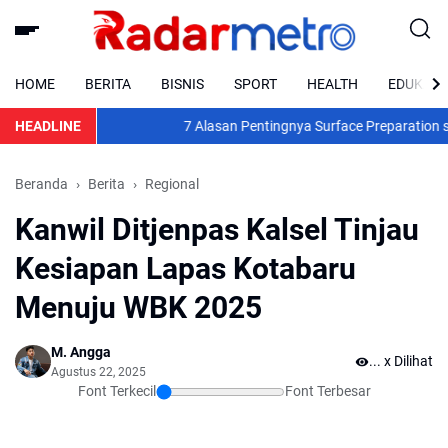
HOME
BERITA
BISNIS
SPORT
HEALTH
EDUKASI
HEADLINE
7 Alasan Pentingnya Surface Preparation sebe
Beranda
Berita
Regional
Kanwil Ditjenpas Kalsel Tinjau
Kesiapan Lapas Kotabaru
Menuju WBK 2025
M. Angga
...
x Dilihat
Agustus 22, 2025
Font Terkecil
Font Terbesar