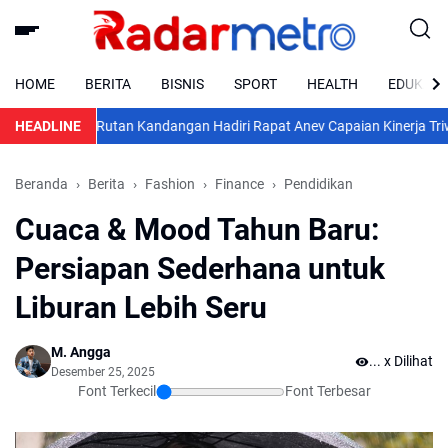
HOME
BERITA
BISNIS
SPORT
HEALTH
EDUKASI
ngatasinya
HEADLINE
Rutan Kandangan Hadiri Rapat Anev Capaian Kinerja Triwulan
Beranda
Berita
Fashion
Finance
Pendidikan
Cuaca & Mood Tahun Baru:
Persiapan Sederhana untuk
Liburan Lebih Seru
M. Angga
...
x Dilihat
Desember 25, 2025
Font Terkecil
Font Terbesar