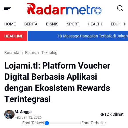
HOME
BERITA
BISNIS
SPORT
HEALTH
EDUKASI
HEADLINE
10 Massage Panggilan Terbaik di Jakarta 202
Beranda
Bisnis
Teknologi
Lojami.tl: Platform Voucher
Digital Berbasis Aplikasi
dengan Ekosistem Rewards
Terintegrasi
M. Angga
12
x Dilihat
Februari 12, 2026
Font Terkecil
Font Terbesar